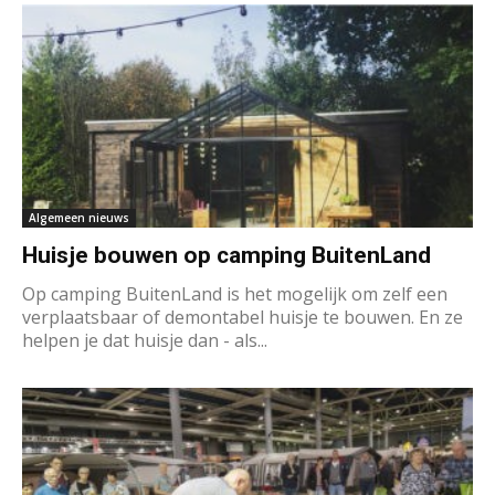
Algemeen nieuws
Huisje bouwen op camping BuitenLand
Op camping BuitenLand is het mogelijk om zelf een
verplaatsbaar of demontabel huisje te bouwen. En ze
helpen je dat huisje dan - als...