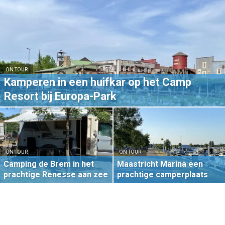
ON TOUR
Kamperen in een huifkar op het Camp
Resort bij Europa-Park
ON TOUR
ON TOUR
Camping de Brem in het
Maastricht Marina een
prachtige Renesse aan zee
prachtige camperplaats