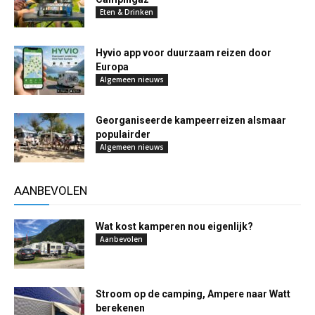
Eten & Drinken
Hyvio app voor duurzaam reizen door
Europa
Algemeen nieuws
Georganiseerde kampeerreizen alsmaar
populairder
Algemeen nieuws
AANBEVOLEN
Wat kost kamperen nou eigenlijk?
Aanbevolen
Stroom op de camping, Ampere naar Watt
berekenen