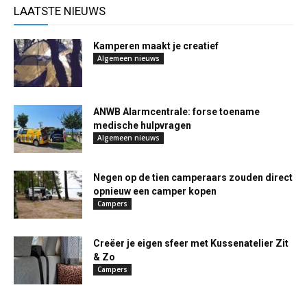
LAATSTE NIEUWS
Kamperen maakt je creatief
Algemeen nieuws
ANWB Alarmcentrale: forse toename
medische hulpvragen
Algemeen nieuws
Negen op de tien camperaars zouden direct
opnieuw een camper kopen
Campers
Creëer je eigen sfeer met Kussenatelier Zit
& Zo
Campers