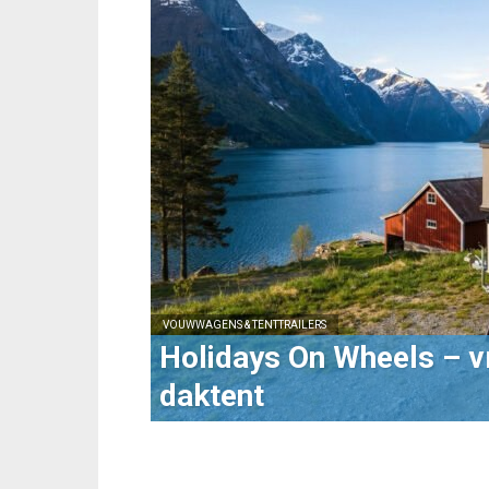
VOUWWAGENS & TENTTRAILERS
Holidays On Wheels – vr
daktent