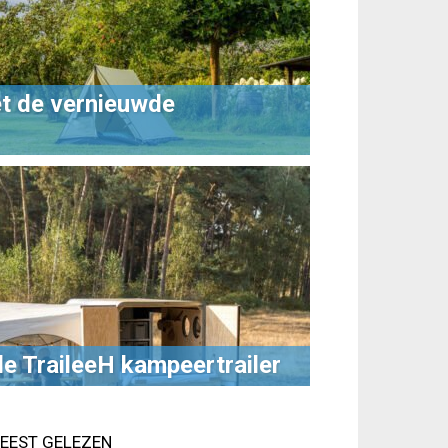
t de vernieuwde
e TraileeH kampeertrailer
EEST GELEZEN