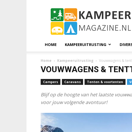
KampeerMagazine
HOME
KAMPEERUITRUSTING
DIVER
Home
Kampeeruitrusting
Vouwwagens & tentt
VOUWWAGENS & TENT
Campers
Caravans
Tenten & voortenten
V
Blijf op de hoogte van het laatste vouww
voor jouw volgende avontuur!