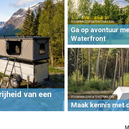
VOUWWAGENS & TENTTRAILERS
Ga op avontuur me
Waterfront
ijheid van een
VOUWWAGENS & TENTTRAILERS
Maak kennis met d
M