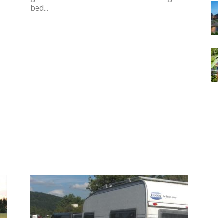
bed...