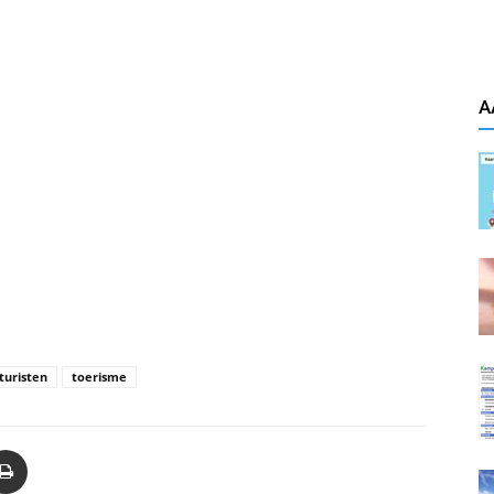
A
turisten
toerisme