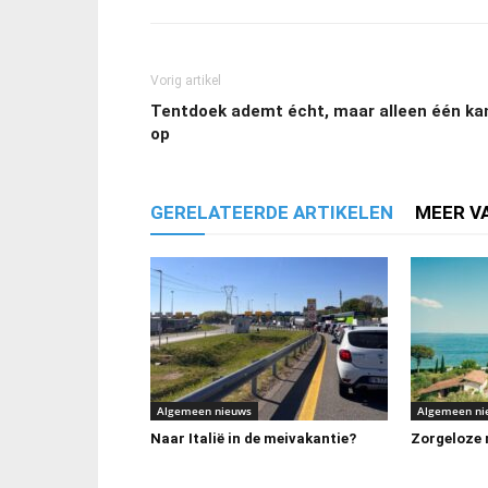
Vorig artikel
Tentdoek ademt écht, maar alleen één ka
op
GERELATEERDE ARTIKELEN
MEER V
Algemeen nieuws
Algemeen ni
Naar Italië in de meivakantie?
Zorgeloze m