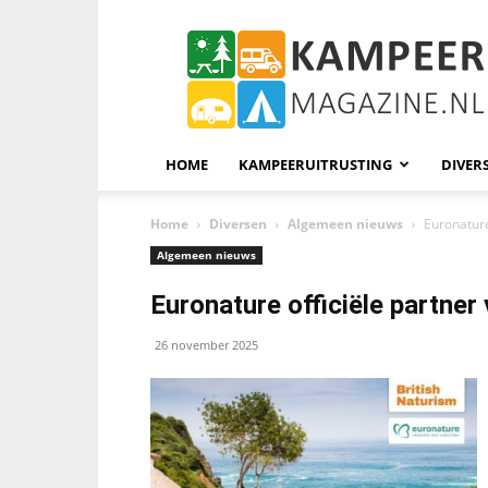
KampeerMagazine
HOME
KAMPEERUITRUSTING
DIVER
Home
Diversen
Algemeen nieuws
Euronature
Algemeen nieuws
Euronature officiële partner
26 november 2025