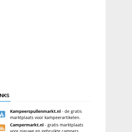
INKS
Kampeerspullenmarkt.nl
- de gratis
marktplaats voor kampeerartikelen.
Campermarkt.nl
- gratis marktplaats
voor nieuwe en gebruikte campers.