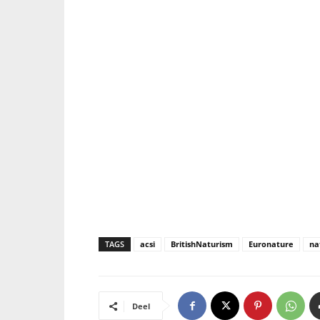
TAGS
acsi
BritishNaturism
Euronature
na
Deel