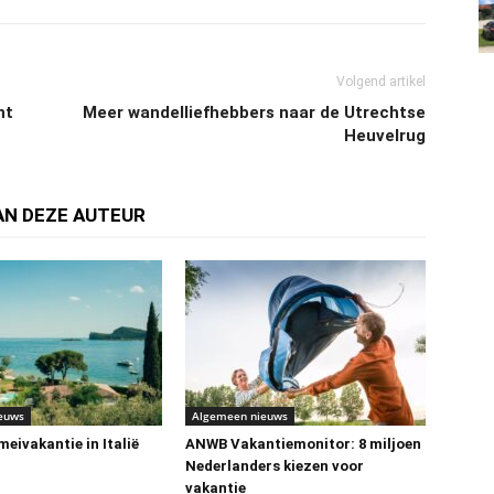
Volgend artikel
nt
Meer wandelliefhebbers naar de Utrechtse
Heuvelrug
AN DEZE AUTEUR
euws
Algemeen nieuws
eivakantie in Italië
ANWB Vakantiemonitor: 8 miljoen
Nederlanders kiezen voor
vakantie