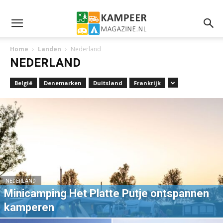
Home
Landen
Nederland
NEDERLAND
België
Denemarken
Duitsland
Frankrijk
NEDERLAND
Minicamping Het Platte Putje ontspannen
kamperen