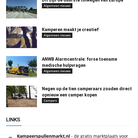
Dit zijn de duurste tolwegen van Europa
Algemeen nieuws
Kamperen maakt je creatief
Algemeen nieuws
ANWB Alarmcentrale: forse toename
medische hulpvragen
Algemeen nieuws
Negen op de tien camperaars zouden direct
opnieuw een camper kopen
Campers
LINKS
Kampeerspullenmarkt.nl
- de gratis marktplaats voor