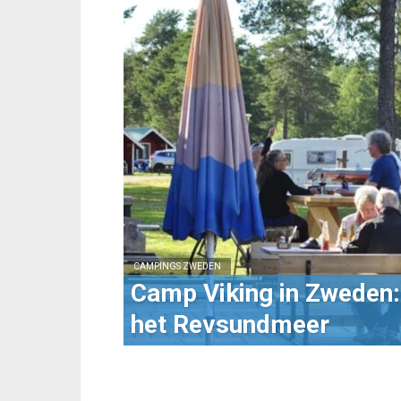
CAMPINGS ZWEDEN
Camp Viking in Zweden
het Revsundmeer