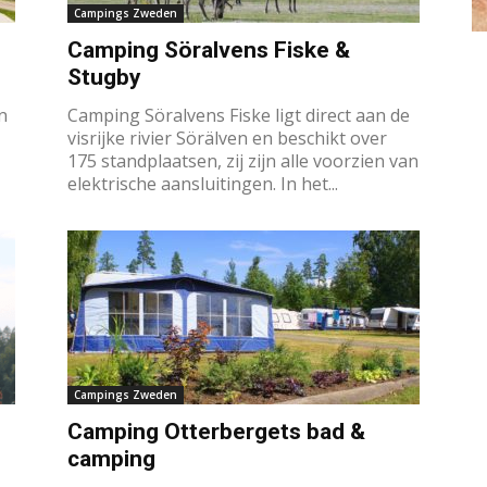
Campings Zweden
Camping Söralvens Fiske &
Stugby
n
Camping Söralvens Fiske ligt direct aan de
visrijke rivier Sörälven en beschikt over
175 standplaatsen, zij zijn alle voorzien van
elektrische aansluitingen. In het...
Campings Zweden
Camping Otterbergets bad &
camping