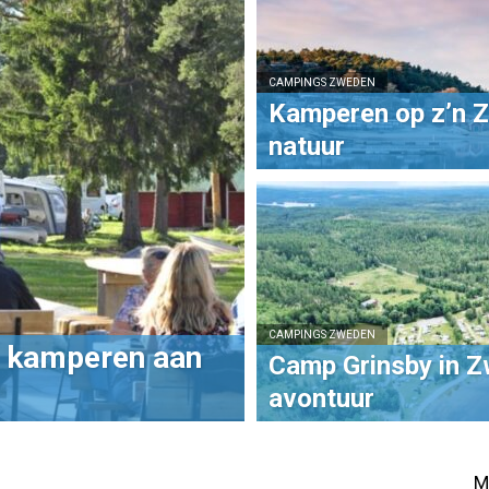
CAMPINGS ZWEDEN
Kamperen op z’n Z
natuur
CAMPINGS ZWEDEN
: kamperen aan
Camp Grinsby in Zw
avontuur
M