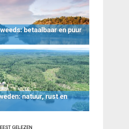
weeds: betaalbaar en puur
eden: natuur, rust en
EEST GELEZEN