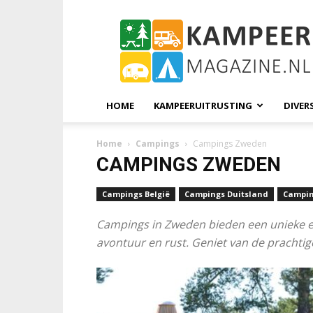
KampeerMagazine
HOME
KAMPEERUITRUSTING
DIVER
Home
Campings
Campings Zweden
CAMPINGS ZWEDEN
Campings België
Campings Duitsland
Campin
Campings in Zweden bieden een unieke er
avontuur en rust. Geniet van de prachti