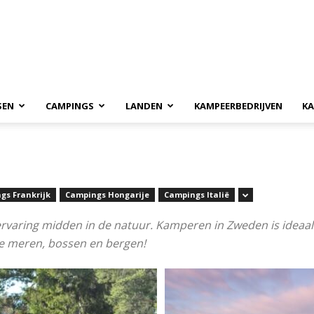
SEN
CAMPINGS
LANDEN
KAMPEERBEDRIJVEN
KA
gs Frankrijk
Campings Hongarije
Campings Italië
varing midden in de natuur. Kamperen in Zweden is ideaal
ge meren, bossen en bergen!