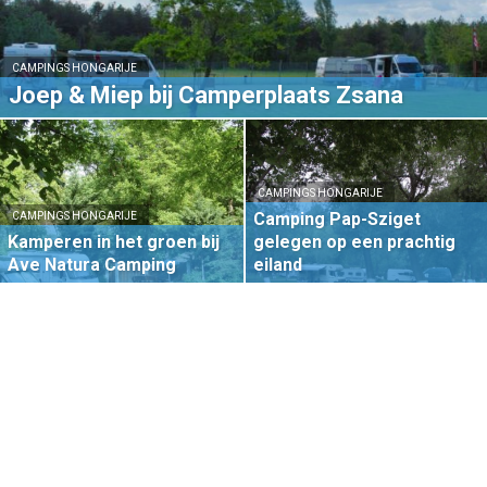
CAMPINGS HONGARIJE
Joep & Miep bij Camperplaats Zsana
CAMPINGS HONGARIJE
Camping Pap-Sziget
CAMPINGS HONGARIJE
Kamperen in het groen bij
gelegen op een prachtig
Ave Natura Camping
eiland