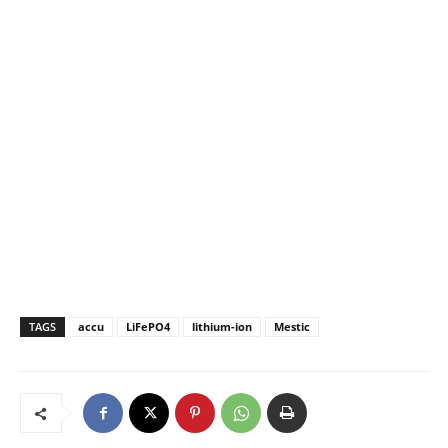
TAGS
accu
LiFePO4
lithium-ion
Mestic