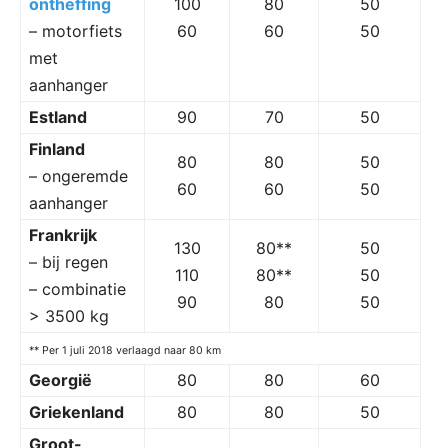
ontheffing
100
80
50
– motorfiets
60
60
50
met
aanhanger
Estland
90
70
50
Finland
80
80
50
– ongeremde
60
60
50
aanhanger
Frankrijk
130
80**
50
– bij regen
110
80**
50
– combinatie
90
80
50
> 3500 kg
** Per 1 juli 2018 verlaagd naar 80 km
Georgië
80
80
60
Griekenland
80
80
50
Groot-