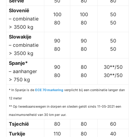
Servië
50
80
80
Slovenië
100
100
50
– combinatie
80
80
50
> 3500 kg
Slowakije
90
90
50
– combinatie
80
80
50
> 3500 kg
Spanje*
90
80
30**/50
– aanhanger
80
80
30**/50
> 750 kg
* In Spanje is de
ECE 70 markering
verplicht bij
een combinatie langer dan
12 meter
** Op tweebaanswegen in dorpen en steden geldt sinds 11-05-2021 een
maximumsnelheid van 30 km per uur.
Tsjechië
80
80
60
Turkije
110
80
40