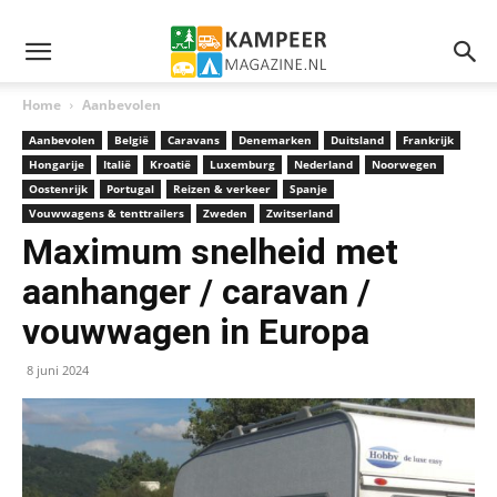
Home
Aanbevolen
Aanbevolen
België
Caravans
Denemarken
Duitsland
Frankrijk
Hongarije
Italië
Kroatië
Luxemburg
Nederland
Noorwegen
Oostenrijk
Portugal
Reizen & verkeer
Spanje
Vouwwagens & tenttrailers
Zweden
Zwitserland
Maximum snelheid met
aanhanger / caravan /
vouwwagen in Europa
8 juni 2024