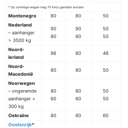
* Op sommige wegen mag 70 km/u gereden worden
Montenegro
80
80
50
Nederland
90
90
50
– aanhanger
80
80
50
> 3500 kg
Noord-
96
80
48
Ierland
Noord-
80
80
50
Macedonië
Noorwegen
– ongeremde
80
80
50
aanhanger >
60
60
50
300 kg
Oekraïne
80
80
60
Oostenrijk
*