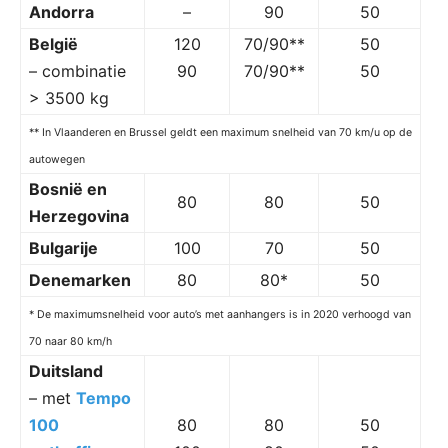
Andorra
–
90
50
België
120
70/90**
50
– combinatie
90
70/90**
50
> 3500 kg
** In Vlaanderen en Brussel geldt een maximum snelheid van 70 km/u op de
autowegen
Bosnië en
80
80
50
Herzegovina
Bulgarije
100
70
50
Denemarken
80
80*
50
* De maximumsnelheid voor auto’s met aanhangers is in 2020 verhoogd van
70 naar 80 km/h
Duitsland
– met
Tempo
100
80
80
50