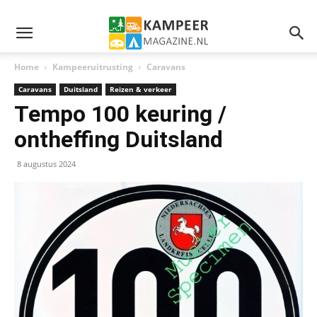
Home
Kampeeruitrusting
Caravans
Caravans
Duitsland
Reizen & verkeer
Tempo 100 keuring /
ontheffing Duitsland
8 augustus 2024