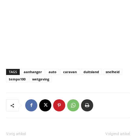
TAGS
aanhanger
auto
caravan
duitsland
snelheid
tempo100
wetgeving
Vorig artikel
Volgend artikel