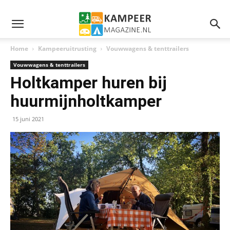
Home
Kampeeruitrusting
Vouwwagens & tenttrailers
Vouwwagens & tenttrailers
Holtkamper huren bij
huurmijnholtkamper
15 juni 2021