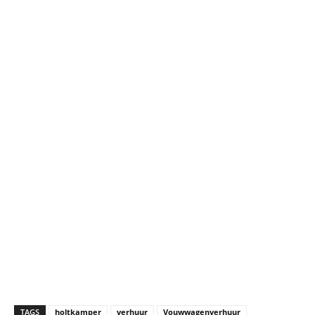
TAGS
holtkamper
verhuur
Vouwwagenverhuur