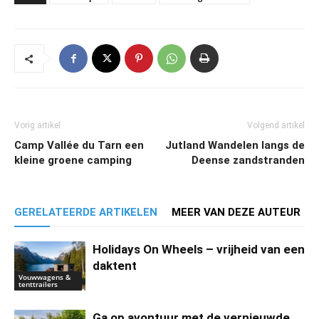
Vorig artikel
Volgend artikel
Camp Vallée du Tarn een
Jutland Wandelen langs de
kleine groene camping
Deense zandstranden
GERELATEERDE ARTIKELEN
MEER VAN DEZE AUTEUR
Holidays On Wheels – vrijheid van een
daktent
Vouwwagens &
tenttrailers
Ga op avontuur met de vernieuwde