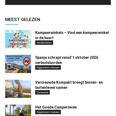
MEEST GELEZEN
Kampeerwinkels – Vind een kampeerwinkel
in de buurt
Aanbevolen
Spanje schrapt vanaf 1 oktober 2026
verbodsborden
Algemeen nieuws
Vernieuwde Kompakt brengt binnen- en
buitenleven samen
Caravans
Het Goede Camperleven
Algemeen nieuws