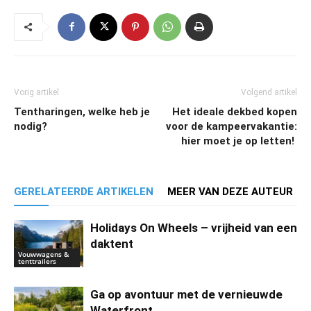
Vorig artikel
Volgend artikel
Tentharingen, welke heb je
Het ideale dekbed kopen
nodig?
voor de kampeervakantie:
hier moet je op letten!
GERELATEERDE ARTIKELEN
MEER VAN DEZE AUTEUR
Holidays On Wheels – vrijheid van een
daktent
Vouwwagens &
tenttrailers
Ga op avontuur met de vernieuwde
Waterfront