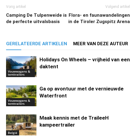
Vorig artikel
Volgend artikel
Camping De Tulpenweide is
Flora- en faunawandelingen
de perfecte uitvalsbasis
in de Tiroler Zugspitz Arena
GERELATEERDE ARTIKELEN
MEER VAN DEZE AUTEUR
Holidays On Wheels – vrijheid van een
daktent
Vouwwagens &
tenttrailers
Ga op avontuur met de vernieuwde
Waterfront
Vouwwagens &
tenttrailers
Maak kennis met de TraileeH
kampeertrailer
België