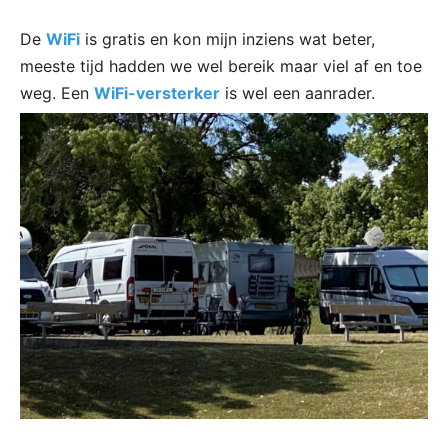
De
WiFi
is gratis en kon mijn inziens wat beter,
meeste tijd hadden we wel bereik maar viel af en toe
weg. Een
WiFi-versterker
is wel een aanrader.