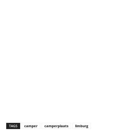
TAGS
camper
camperplaats
limburg