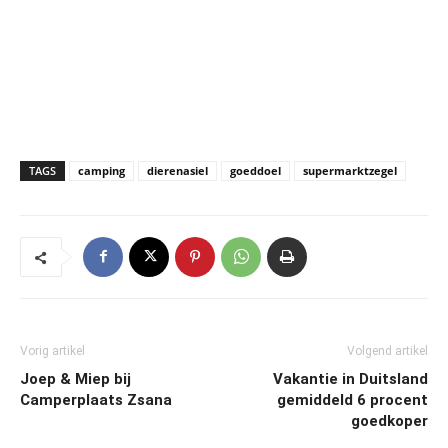
TAGS
camping
dierenasiel
goeddoel
supermarktzegel
Vorig artikel
Volgend artikel
Joep & Miep bij
Vakantie in Duitsland
Camperplaats Zsana
gemiddeld 6 procent
goedkoper