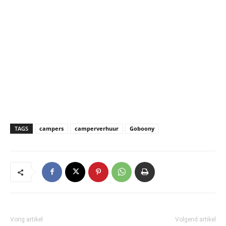
TAGS
campers
camperverhuur
Goboony
Vorig artikel
Volgend artikel