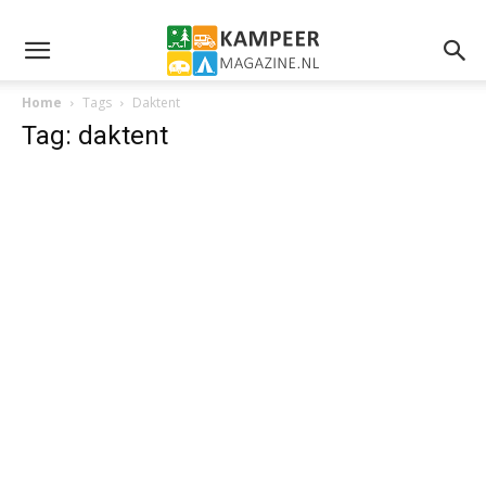
Home
Tags
Daktent
Tag: daktent