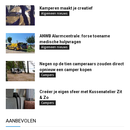
Kamperen maakt je creatief
Algemeen nieuws
ANWB Alarmcentrale: forse toename
medische hulpvragen
Algemeen nieuws
Negen op de tien camperaars zouden direct
opnieuw een camper kopen
Campers
Creëer je eigen sfeer met Kussenatelier Zit
& Zo
Campers
AANBEVOLEN