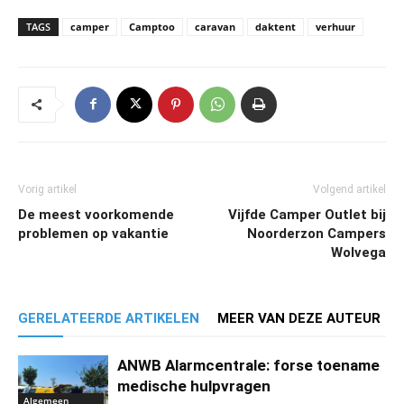
TAGS
camper
Camptoo
caravan
daktent
verhuur
Vorig artikel
Volgend artikel
De meest voorkomende
Vijfde Camper Outlet bij
problemen op vakantie
Noorderzon Campers
Wolvega
GERELATEERDE ARTIKELEN
MEER VAN DEZE AUTEUR
ANWB Alarmcentrale: forse toename
medische hulpvragen
Algemeen