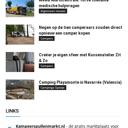
ANWB Alarmcentrale: forse toename
medische hulpvragen
Algemeen nieuws
Negen op de tien camperaars zouden direct
opnieuw een camper kopen
Campers
Creëer je eigen sfeer met Kussenatelier Zit
& Zo
Campers
Camping Playamonte in Navarrés (Valencia)
Campings Spanje
LINKS
Kampeerspullenmarkt.nl
- de gratis marktplaats voor