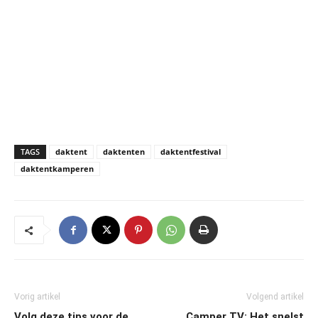
TAGS
daktent
daktenten
daktentfestival
daktentkamperen
Vorig artikel
Volgend artikel
Volg deze tips voor de
Camper TV: Het snelst