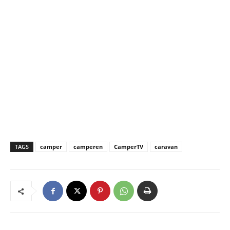
TAGS
camper
camperen
CamperTV
caravan