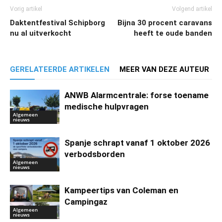
Vorig artikel
Volgend artikel
Daktentfestival Schipborg
Bijna 30 procent caravans
nu al uitverkocht
heeft te oude banden
GERELATEERDE ARTIKELEN
MEER VAN DEZE AUTEUR
ANWB Alarmcentrale: forse toename
medische hulpvragen
Algemeen
nieuws
Spanje schrapt vanaf 1 oktober 2026
verbodsborden
Algemeen
nieuws
Kampeertips van Coleman en
Campingaz
Algemeen
nieuws