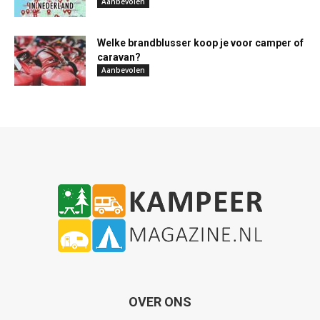
Aanbevolen
Welke brandblusser koop je voor camper of
caravan?
Aanbevolen
OVER ONS