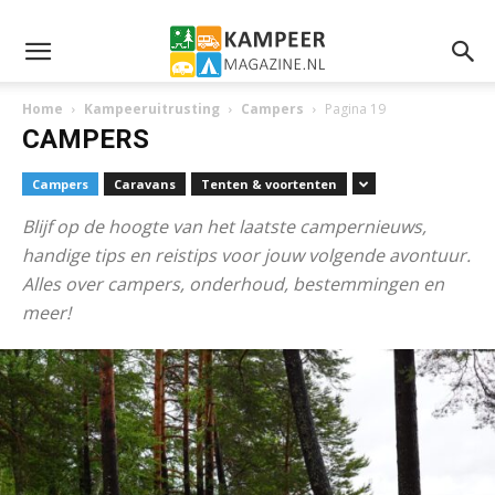
Home
Kampeeruitrusting
Campers
Pagina 19
CAMPERS
Campers
Caravans
Tenten & voortenten
Blijf op de hoogte van het laatste campernieuws,
handige tips en reistips voor jouw volgende avontuur.
Alles over campers, onderhoud, bestemmingen en
meer!