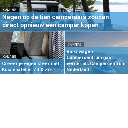
CAMPERS
Negen op de tien camperaars zouden
direct opnieuw een camper kopen
CAMPERS
Volkswagen
Campercentrum gaat
CAMPERS
Creëer je eigen sfeer met
verder als Campercentrum
Kussenatelier Zit & Zo
Nederland