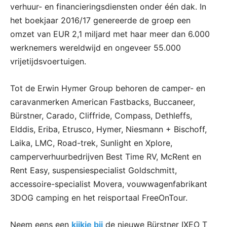
verhuur- en financieringsdiensten onder één dak. In
het boekjaar 2016/17 genereerde de groep een
omzet van EUR 2,1 miljard met haar meer dan 6.000
werknemers wereldwijd en ongeveer 55.000
vrijetijdsvoertuigen.
Tot de Erwin Hymer Group behoren de camper- en
caravanmerken American Fastbacks, Buccaneer,
Bürstner, Carado, Cliffride, Compass, Dethleffs,
Elddis, Eriba, Etrusco, Hymer, Niesmann + Bischoff,
Laika, LMC, Road-trek, Sunlight en Xplore,
camperverhuurbedrijven Best Time RV, McRent en
Rent Easy, suspensiespecialist Goldschmitt,
accessoire-specialist Movera, vouwwagenfabrikant
3DOG camping en het reisportaal FreeOnTour.
Neem eens een
kijkje bij
de nieuwe Bürstner IXEO T