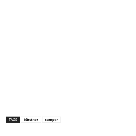
TAGS
bürstner
camper