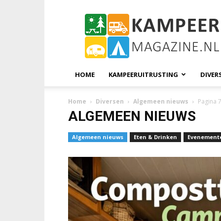
KampeerMagazine
HOME
KAMPEERUITRUSTING
DIVER
Home
Diversen
Algemeen nieuws
Pagina 
ALGEMEEN NIEUWS
Algemeen nieuws
Eten & Drinken
Evenement