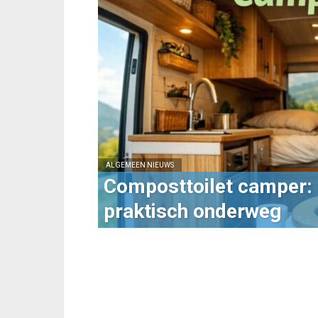
ALGEMEEN NIEUWS
Composttoilet camper:
praktisch onderweg