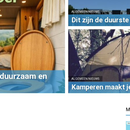
ALGEMEEN NIEUWS
Dit zijn de duurst
 duurzaam en
ALGEMEEN NIEUWS
Kamperen maakt je
M