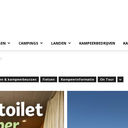
SEN
CAMPINGS
LANDEN
KAMPEERBEDRIJVEN
KA
75
en & kampeerbeurzen
Fietsen
Kampeerinformatie
On Tour