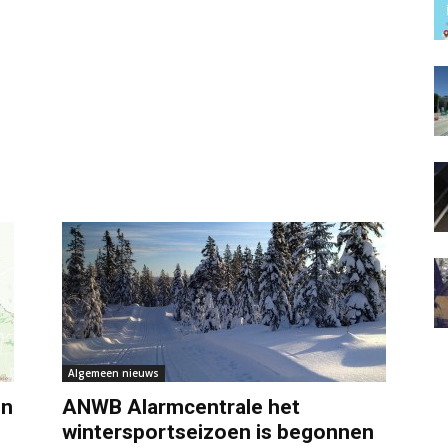
Algemeen nieuws
en
ANWB Alarmcentrale het
wintersportseizoen is begonnen