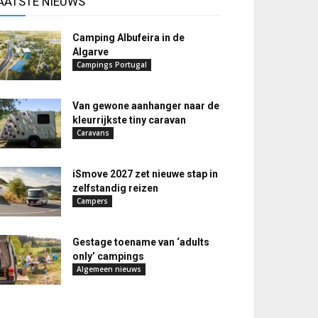
AATSTE NIEUWS
Camping Albufeira in de
Algarve
Campings Portugal
Van gewone aanhanger naar de
kleurrijkste tiny caravan
Caravans
iSmove 2027 zet nieuwe stap in
zelfstandig reizen
Campers
Gestage toename van ‘adults
only’ campings
Algemeen nieuws