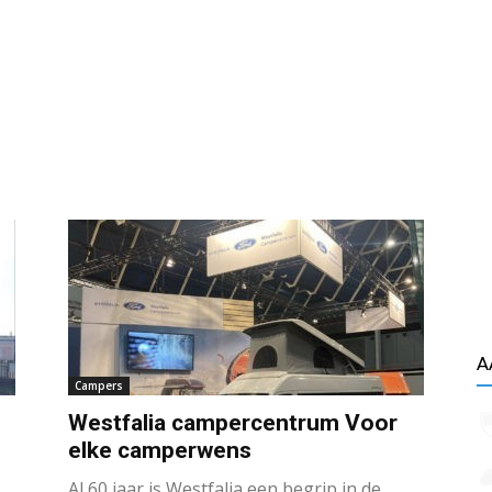
A
Campers
Westfalia campercentrum Voor
elke camperwens
Al 60 jaar is Westfalia een begrip in de