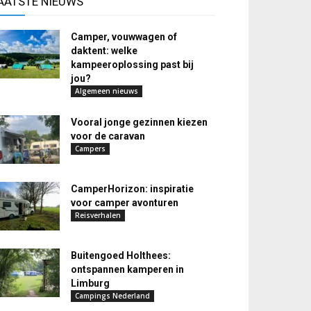
AATSTE NIEUWS
Camper, vouwwagen of
daktent: welke
kampeeroplossing past bij
jou?
Algemeen nieuws
Vooral jonge gezinnen kiezen
voor de caravan
Campers
CamperHorizon: inspiratie
voor camper avonturen
Reisverhalen
Buitengoed Holthees:
ontspannen kamperen in
Limburg
Campings Nederland