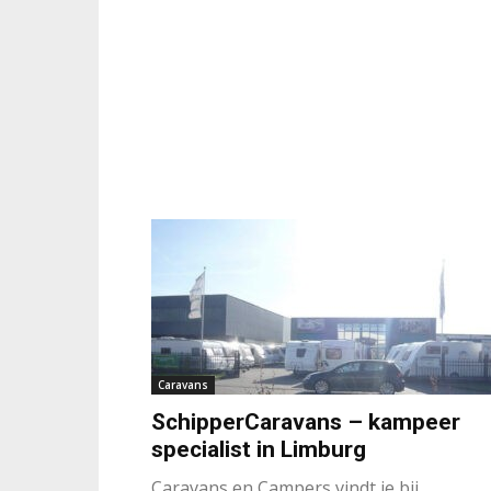
Caravans
SchipperCaravans – kampeer
specialist in Limburg
Caravans en Campers vindt je bij