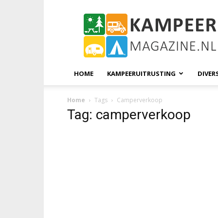
KampeerMagazine
HOME
KAMPEERUITRUSTING
DIVER
Home
Tags
Camperverkoop
Tag: camperverkoop