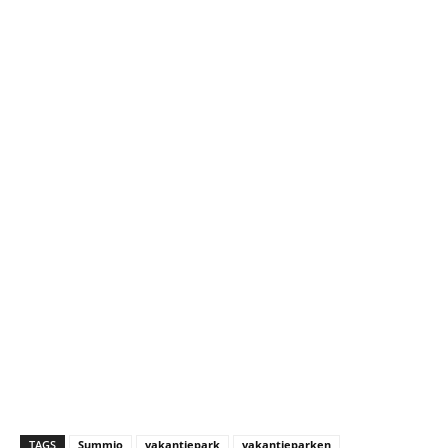
TAGS
Summio
vakantiepark
vakantieparken