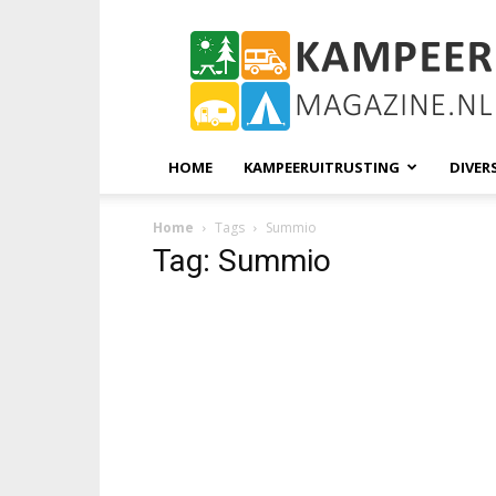
KampeerMagazine
HOME
KAMPEERUITRUSTING
DIVER
Home
Tags
Summio
Tag: Summio