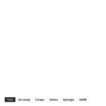
TAGS
bo-camp
Crespo
Gimex
Synergia
VAHB