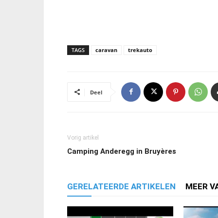
TAGS
caravan
trekauto
Deel
Vorig artikel
Camping Anderegg in Bruyères
GERELATEERDE ARTIKELEN
MEER V