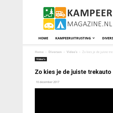
KampeerMagazine
HOME
KAMPEERUITRUSTING
DIVER
Home
Diversen
Video's
Zo kies je de juiste tr
Video's
Zo kies je de juiste trekauto
10 december 2017