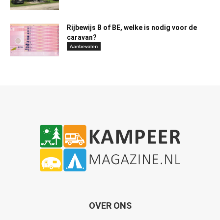
Rijbewijs B of BE, welke is nodig voor de
caravan?
Aanbevolen
OVER ONS