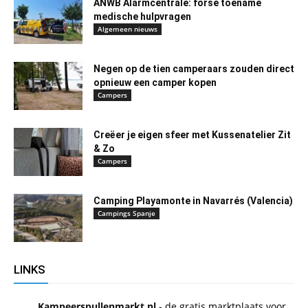
ANWB Alarmcentrale: forse toename
medische hulpvragen
Algemeen nieuws
Negen op de tien camperaars zouden direct
opnieuw een camper kopen
Campers
Creëer je eigen sfeer met Kussenatelier Zit
& Zo
Campers
Camping Playamonte in Navarrés (Valencia)
Campings Spanje
LINKS
Kampeerspullenmarkt.nl
- de gratis marktplaats voor