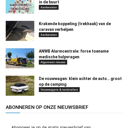
in de buurt
Aanbevolen
Krakende koppeling (trekhaak) van de
caravan verhelpen
Aanbevolen
ANWB Alarmcentrale: forse toename
medische hulpvragen
Algemeen nieuws
De vouwwagen: klein achter de auto… groot
op de camping
Vouwwagens & tenttrailers
ABONNEREN OP ONZE NIEUWSBRIEF
Abonneer je op de gratis nieuwsbrief van