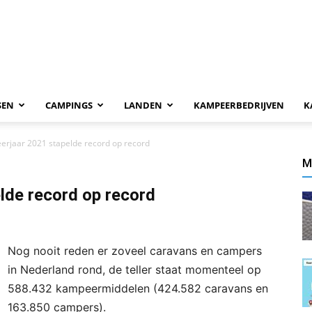
SEN
CAMPINGS
LANDEN
KAMPEERBEDRIJVEN
K
erjaar 2021 stapelde record op record
M
lde record op record
Nog nooit reden er zoveel caravans en campers
in Nederland rond, de teller staat momenteel op
588.432 kampeermiddelen (424.582 caravans en
163.850 campers).