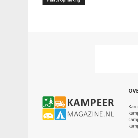
OV
Kamp
kamp
camp
kamp