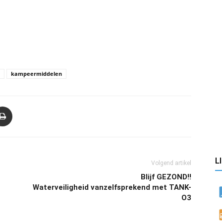
kampeermiddelen
L
Volgend artikel
Blijf GEZOND!!
Waterveiligheid vanzelfsprekend met TANK-
O3