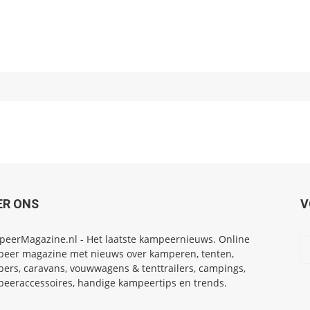
ER ONS
V
eerMagazine.nl - Het laatste kampeernieuws. Online
eer magazine met nieuws over kamperen, tenten,
ers, caravans, vouwwagens & tenttrailers, campings,
eeraccessoires, handige kampeertips en trends.