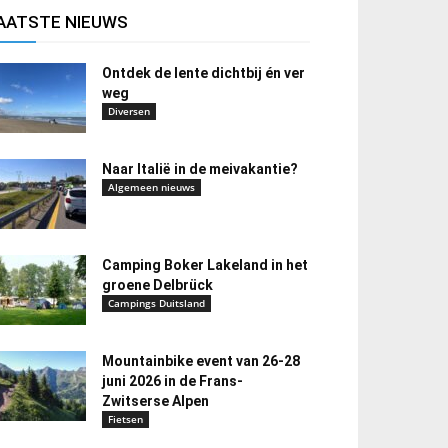
AATSTE NIEUWS
Ontdek de lente dichtbij én ver
weg
Diversen
Naar Italië in de meivakantie?
Algemeen nieuws
Camping Boker Lakeland in het
groene Delbrück
Campings Duitsland
Mountainbike event van 26-28
juni 2026 in de Frans-
Zwitserse Alpen
Fietsen