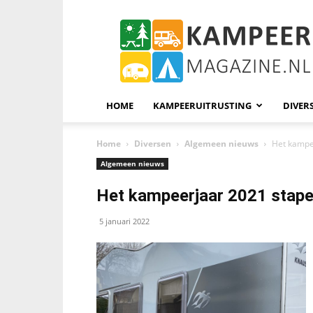
KampeerMagazine
HOME
KAMPEERUITRUSTING
DIVER
Home
Diversen
Algemeen nieuws
Het kampe
Algemeen nieuws
Het kampeerjaar 2021 stape
5 januari 2022