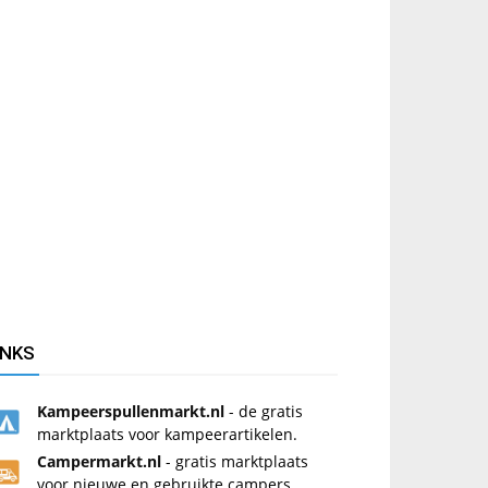
INKS
Kampeerspullenmarkt.nl
- de gratis
marktplaats voor kampeerartikelen.
Campermarkt.nl
- gratis marktplaats
voor nieuwe en gebruikte campers.