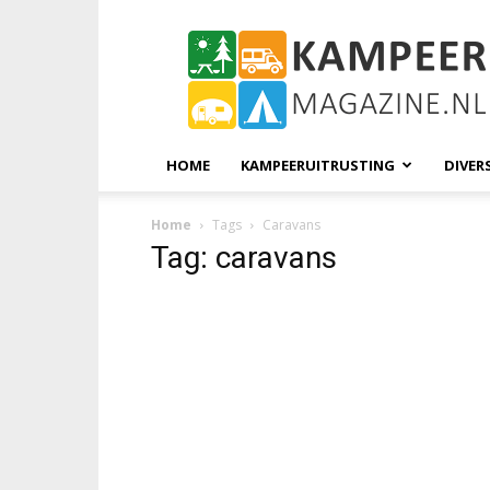
KampeerMagazine
HOME
KAMPEERUITRUSTING
DIVER
Home
Tags
Caravans
Tag: caravans