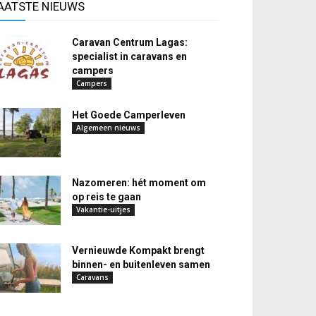
AATSTE NIEUWS
Caravan Centrum Lagas:
specialist in caravans en
campers
Campers
Het Goede Camperleven
Algemeen nieuws
Nazomeren: hét moment om
op reis te gaan
Vakantie-uitjes
Vernieuwde Kompakt brengt
binnen- en buitenleven samen
Caravans