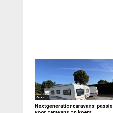
Caravans
Nextgenerationcaravans: passie
voor caravans op koers