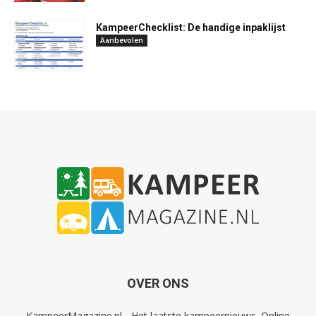
KampeerChecklist: De handige inpaklijst
Aanbevolen
OVER ONS
KampeerMagazine.nl - Het laatste kampeernieuws. Online