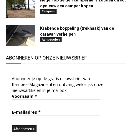
Negen op de tien camperaars zouden direct
opnieuw een camper kopen
Campers
Krakende koppeling (trekhaak) van de
caravan verhelpen
Aanbevolen
ABONNEREN OP ONZE NIEUWSBRIEF
Abonneer je op de gratis nieuwsbrief van
KampeerMagazine.nl en ontvang wekelijks onze
nieuwsartikelen in je mailbox.
Voornaam
*
E-mailadres
*