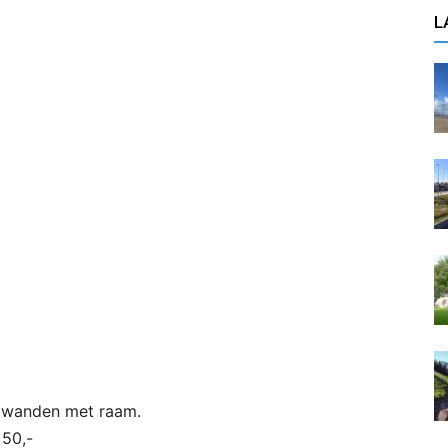
L
 zijwanden met raam.
 50,-