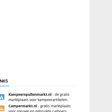
INKS
Kampeerspullenmarkt.nl
- de gratis
marktplaats voor kampeerartikelen.
Campermarkt.nl
- gratis marktplaats
voor nieuwe en gebruikte campers.