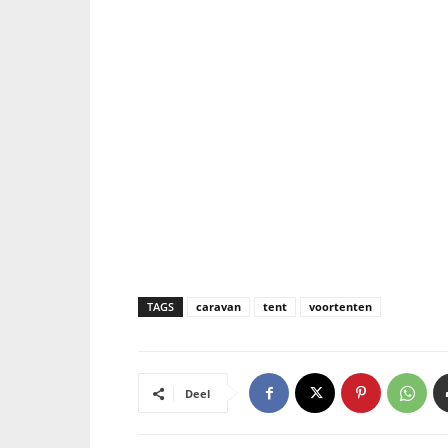
TAGS
caravan
tent
voortenten
Deel