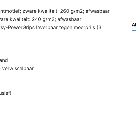
intmotief; zware kwaliteit: 260 g/m2; afwasbaar
are kwaliteit: 240 g/m2; afwasbaar
A
sy-PowerGrips leverbaar tegen meerprijs (3
wand
n verwisselbaar
usief!