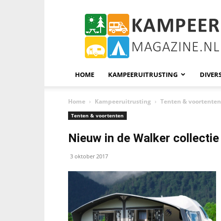
KampeerMagazine
HOME
KAMPEERUITRUSTING
DIVER
Home
Kampeeruitrusting
Tenten & voortenten
Tenten & voortenten
Nieuw in de Walker collecti
3 oktober 2017