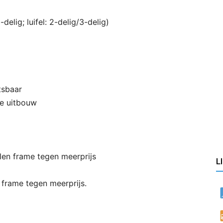
elig; luifel: 2-delig/3-delig)
tsbaar
de uitbouw
len frame tegen meerprijs
L
 frame tegen meerprijs.