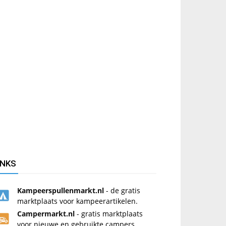
INKS
Kampeerspullenmarkt.nl
- de gratis
marktplaats voor kampeerartikelen.
Campermarkt.nl
- gratis marktplaats
voor nieuwe en gebruikte campers.