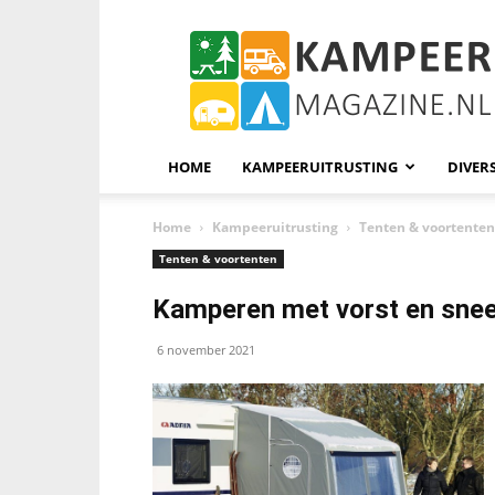
KampeerMagazine
HOME
KAMPEERUITRUSTING
DIVER
Home
Kampeeruitrusting
Tenten & voortenten
Tenten & voortenten
Kamperen met vorst en sn
6 november 2021