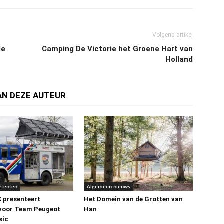
Volgend artikel
de
Camping De Victorie het Groene Hart van
Holland
AN DEZE AUTEUR
rtenten
Algemeen nieuws
presenteert
Het Domein van de Grotten van
 voor Team Peugeot
Han
sic