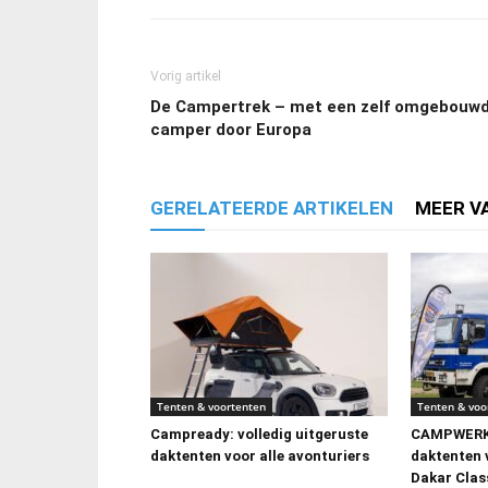
Vorig artikel
De Campertrek – met een zelf omgebouw
camper door Europa
GERELATEERDE ARTIKELEN
MEER V
Tenten & voortenten
Tenten & voo
Campready: volledig uitgeruste
CAMPWERK 
daktenten voor alle avonturiers
daktenten
Dakar Clas