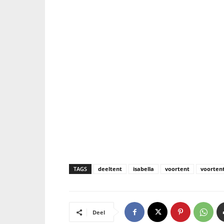
TAGS
deeltent
isabella
voortent
voorten
Deel