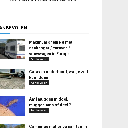
ANBEVOLEN
Maximum snelheid met
aanhanger / caravan /
vouwwagen in Europa
Aanbevolen
Caravan onderhoud, wat je zelf
kunt doen!
Aanbevolen
Anti muggen middel,
muggenlamp of deet?
Aanbevolen
Campings met privé sanitair in