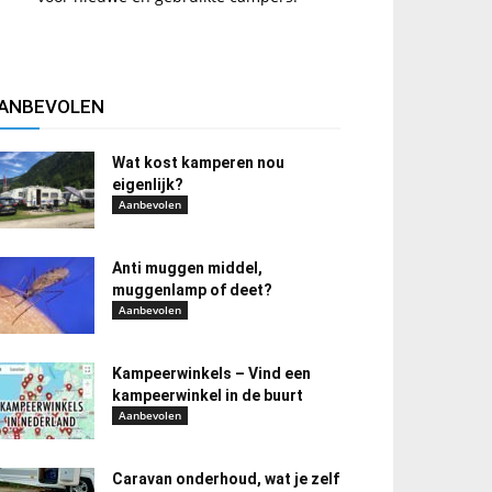
ANBEVOLEN
Wat kost kamperen nou
eigenlijk?
Aanbevolen
Anti muggen middel,
muggenlamp of deet?
Aanbevolen
Kampeerwinkels – Vind een
kampeerwinkel in de buurt
Aanbevolen
Caravan onderhoud, wat je zelf