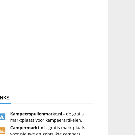
INKS
Kampeerspullenmarkt.nl
- de gratis
marktplaats voor kampeerartikelen.
Campermarkt.nl
- gratis marktplaats
voor nieuwe en gebruikte campers.