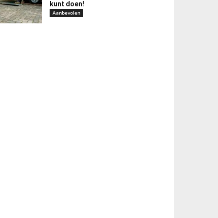
kunt doen!
Aanbevolen