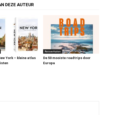
AN DEZE AUTEUR
Reisverhalen
ew York – kleine atlas
De 50 mooiste roadtrips door
isten
Europa