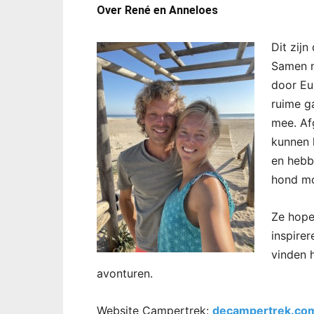
Over René en Anneloes
Dit zij
Samen m
door Eu
ruime g
mee. Af
kunnen 
en hebb
hond mo
Ze hope
inspire
vinden 
avonturen.
Website Campertrek:
decampertrek.co