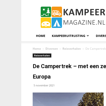
KampeerMagazine
HOME
KAMPEERUITRUSTING
DIVER
Home
Diversen
Reisverhalen
De Campertrek
Reisverhalen
De Campertrek – met een z
Europa
5 november 2021