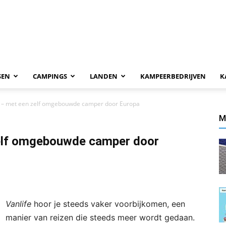
SEN
CAMPINGS
LANDEN
KAMPEERBEDRIJVEN
K
 – met een zelf omgebouwde camper door Europa
M
elf omgebouwde camper door
Vanlife
hoor je steeds vaker voorbijkomen, een
manier van reizen die steeds meer wordt gedaan.