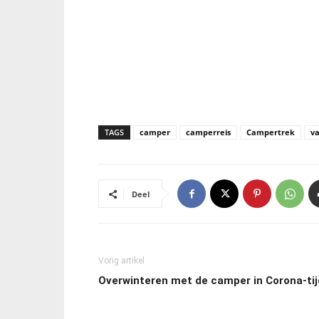
TAGS
camper
camperreis
Campertrek
va
Deel
Vorig artikel
Overwinteren met de camper in Corona-tij