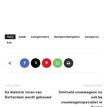
TAGS
anwb
kampeerders
KampeerKampioen
kamperen
kck
Vorig artikel
Volgend artikel
De kleinste toren van
Smitveld vouwwagens nu
Rotterdam wordt gebouwd
ook bij
vouwwagenspecialist in