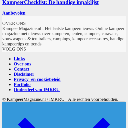
KampeerChecklist: De handige inpaklijst
Aanbevolen
OVER ONS
KampeerMagazine.nl - Het laatste kampeernieuws. Online kampeer
magazine met nieuws over kamperen, tenten, campers, caravans,
vouwwagens & tenttrailers, campings, kampeeraccessoires, handige
kampeertips en trends.
VOLG ONS
Links
Over ons
Contact
Disclaimer
Privacy- en cookiebeleid
Portfolio
Onderdeel van IMKRU
© KampeerMagazine.nl / IMKRU - Alle rechten voorbehouden.