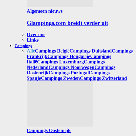
Algemeen nieuws
Glampings.com breidt verder uit
Over ons
Links
Campings
Alle
Campings België
Campings Duitsland
Campings
Frankrijk
Campings Hongarije
Campings
Italië
Campings Luxemburg
Campings
Nederland
Campings Noorwegen
Campings
Oostenrijk
Campings Portugal
Campings
Spanje
Campings Zweden
Campings Zwitserland
Campings Oostenrijk