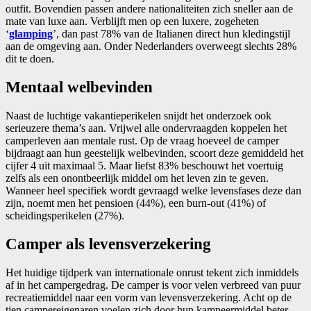
outfit. Bovendien passen andere nationaliteiten zich sneller aan de
mate van luxe aan. Verblijft men op een luxere, zogeheten
‘
glamping
’, dan past 78% van de Italianen direct hun kledingstijl
aan de omgeving aan. Onder Nederlanders overweegt slechts 28%
dit te doen.
Mentaal welbevinden
Naast de luchtige vakantieperikelen snijdt het onderzoek ook
serieuzere thema’s aan. Vrijwel alle ondervraagden koppelen het
camperleven aan mentale rust. Op de vraag hoeveel de camper
bijdraagt aan hun geestelijk welbevinden, scoort deze gemiddeld het
cijfer 4 uit maximaal 5. Maar liefst 83% beschouwt het voertuig
zelfs als een onontbeerlijk middel om het leven zin te geven.
Wanneer heel specifiek wordt gevraagd welke levensfases deze dan
zijn, noemt men het pensioen (44%), een burn‑out (41%) of
scheidingsperikelen (27%).
Camper als levensverzekering
Het huidige tijdperk van internationale onrust tekent zich inmiddels
af in het campergedrag. De camper is voor velen verbreed van puur
recreatiemiddel naar een vorm van levensverzekering. Acht op de
tien campereigenaren voelen zich door hun kampeermiddel beter