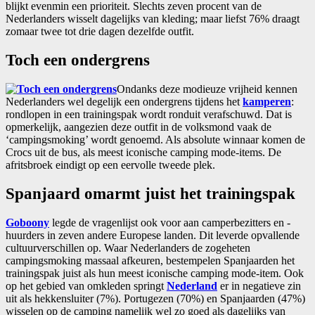
blijkt evenmin een prioriteit. Slechts zeven procent van de
Nederlanders wisselt dagelijks van kleding; maar liefst 76% draagt
zomaar twee tot drie dagen dezelfde outfit.
Toch een ondergrens
Ondanks deze modieuze vrijheid kennen
Nederlanders wel degelijk een ondergrens tijdens het
kamperen
:
rondlopen in een trainingspak wordt ronduit verafschuwd. Dat is
opmerkelijk, aangezien deze outfit in de volksmond vaak de
‘campingsmoking’ wordt genoemd. Als absolute winnaar komen de
Crocs uit de bus, als meest iconische camping mode-items. De
afritsbroek eindigt op een eervolle tweede plek.
Spanjaard omarmt juist het trainingspak
Goboony
legde de vragenlijst ook voor aan camperbezitters en -
huurders in zeven andere Europese landen. Dit leverde opvallende
cultuurverschillen op. Waar Nederlanders de zogeheten
campingsmoking massaal afkeuren, bestempelen Spanjaarden het
trainingspak juist als hun meest iconische camping mode-item. Ook
op het gebied van omkleden springt
Nederland
er in negatieve zin
uit als hekkensluiter (7%). Portugezen (70%) en Spanjaarden (47%)
wisselen op de camping namelijk wel zo goed als dagelijks van