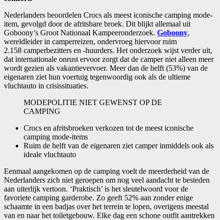
Nederlanders beoordelen Crocs als meest iconische camping mode-
item, gevolgd door de afritsbare broek. Dit blijkt allemaal uit
Goboony’s Groot Nationaal Kampeeronderzoek.
Goboony
,
wereldleider in camperreizen, ondervroeg hiervoor ruim
2.158 camperbezitters en -huurders. Het onderzoek wijst verder uit,
dat internationale onrust ervoor zorgt dat de camper niet alleen meer
wordt gezien als vakantievervoer. Meer dan de helft (53%) van de
eigenaren ziet hun voertuig tegenwoordig ook als de ultieme
vluchtauto in crisissituaties.
MODEPOLITIE NIET GEWENST OP DE
CAMPING
Crocs en afritsbroeken verkozen tot de meest iconische
camping mode-items
Ruim de helft van de eigenaren ziet camper inmiddels ook als
ideale vluchtauto
Eenmaal aangekomen op de camping voelt de meerderheid van de
Nederlanders zich niet geroepen om nog veel aandacht te besteden
aan uiterlijk vertoon. ‘Praktisch’ is het sleutelwoord voor de
favoriete camping garderobe. Zo geeft 52% aan zonder enige
schaamte in een badjas over het terrein te lopen, overigens meestal
van en naar het toiletgebouw. Elke dag een schone outfit aantrekken