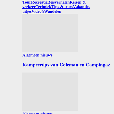
Tour
Recreatie
Reisverhalen
Reizen &
verkeer
Techniek
Tips & trucs
Vakantie-
uitjes
Video’s
Wandelen
Algemeen nieuws
Kampeertips van Coleman en Campingaz
Algemeen nieuws