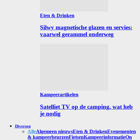
Eten & Drinken
Silwy magnetische glazen en servies:
vaarwel gerammel onderweg
Kampeerartikelen
Satelliet TV op de camping, wat heb
je nodig
Diversen
Alle
Algemeen nieuws
Eten & Drinken
Evenementen
& kampeerbeurzen
Fietsen
Kampeerinformatie
On