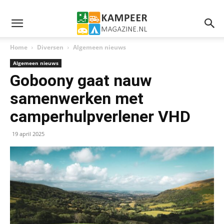
Home
Diversen
Algemeen nieuws
Algemeen nieuws
Goboony gaat nauw
samenwerken met
camperhulpverlener VHD
19 april 2025