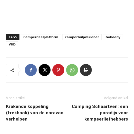
TAGS
Camperdeelplatform
camperhulpverlener
Goboony
VHD
Vorig artikel
Volgend artikel
Krakende koppeling
Camping Schaartven: een
(trekhaak) van de caravan
paradijs voor
verhelpen
kampeerliefhebbers