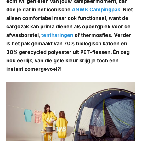
echt wil genieten van jouw kampeermoment, dan
doe je dat in het iconische
ANWB Campingpak
. Niet
alleen comfortabel maar ook functioneel, want de
cargozak kan prima dienen als opbergplek voor de
afwasborstel,
tentharingen
of thermosfles. Verder
is het pak gemaakt van 70% biologisch katoen en
30% gerecycled polyester uit PET-flessen. Én zeg
nou eerlijk, van die gele kleur krijg je toch een
instant zomergevoel?!