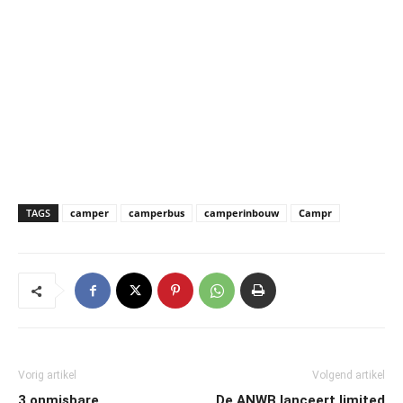
TAGS
camper
camperbus
camperinbouw
Campr
Vorig artikel
Volgend artikel
3 onmisbare
De ANWB lanceert limited