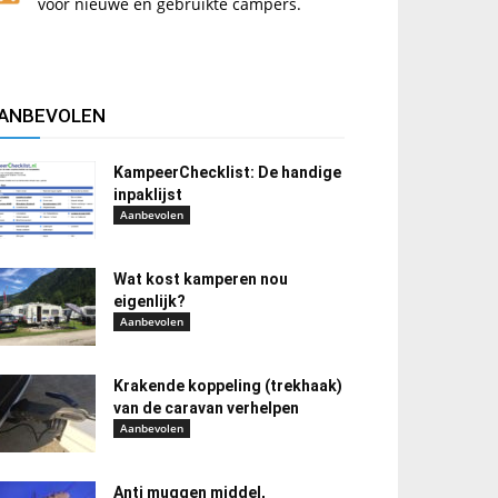
voor nieuwe en gebruikte campers.
ANBEVOLEN
KampeerChecklist: De handige
inpaklijst
Aanbevolen
Wat kost kamperen nou
eigenlijk?
Aanbevolen
Krakende koppeling (trekhaak)
van de caravan verhelpen
Aanbevolen
Anti muggen middel,