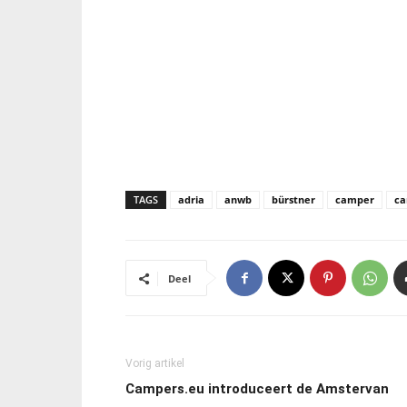
TAGS
adria
anwb
bürstner
camper
ca
Deel
Vorig artikel
Campers.eu introduceert de Amstervan