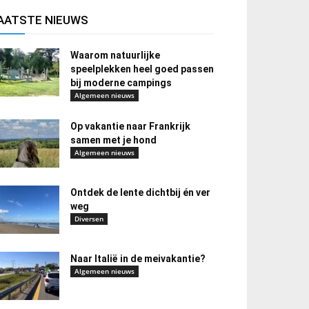
AATSTE NIEUWS
Waarom natuurlijke
speelplekken heel goed passen
bij moderne campings
Algemeen nieuws
Op vakantie naar Frankrijk
samen met je hond
Algemeen nieuws
Ontdek de lente dichtbij én ver
weg
Diversen
Naar Italië in de meivakantie?
Algemeen nieuws