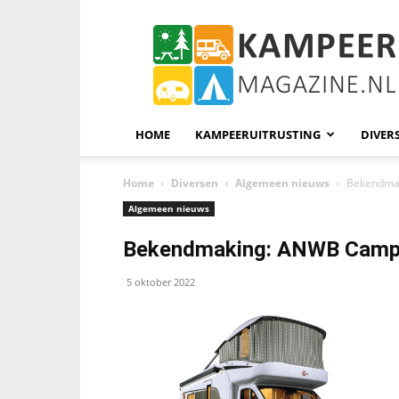
KampeerMagazine
HOME
KAMPEERUITRUSTING
DIVER
Home
Diversen
Algemeen nieuws
Bekendmak
Algemeen nieuws
Bekendmaking: ANWB Camper
5 oktober 2022