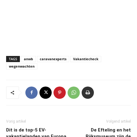
TAGS
anwb
caravanexperts
Vakantiecheck
wegenwachten
Vorig artikel
Volgend artikel
Dit is de top-5 EV-
De Efteling en het
vakantielanden van Europa
Rijksmuseum zijn de