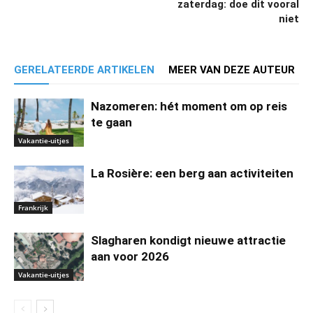
zaterdag: doe dit vooral
niet
GERELATEERDE ARTIKELEN
MEER VAN DEZE AUTEUR
Nazomeren: hét moment om op reis
te gaan
Vakantie-uitjes
La Rosière: een berg aan activiteiten
Frankrijk
Slagharen kondigt nieuwe attractie
aan voor 2026
Vakantie-uitjes