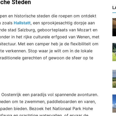
sche Steden
L
pen en historische steden die roepen om ontdekt
n zoals
Hallstatt
, een sprookjesachtig dorpje aan
nde stad Salzburg, geboorteplaats van Mozart en
der in het rijke culturele erfgoed van Wenen, met
itectuur. Met een camper heb je de flexibiliteit om
te verkennen. Stop waar je wilt om in de lokale
traditionele gerechten of gewoon de sfeer op te
is Oostenrijk een paradijs vol spannende avonturen.
jkheden om te zwemmen, paddleboarden en varen,
etspaden bieden. Bezoek het Nationaal Park Hohe
fauna en prachtige watervallen, of ervaar de