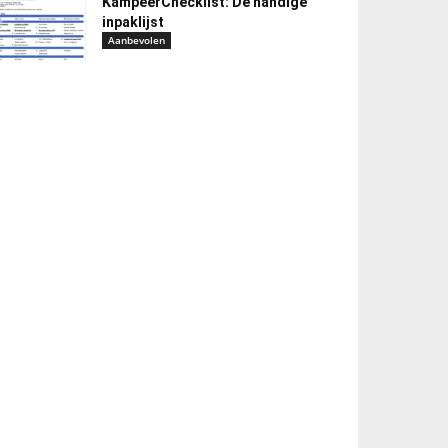
KampeerChecklist: De handige
inpaklijst
Aanbevolen