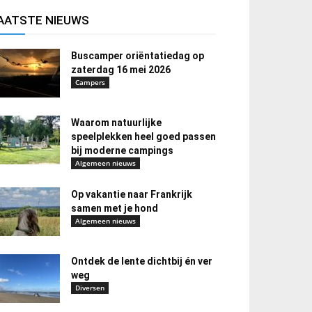
AATSTE NIEUWS
Buscamper oriëntatiedag op
zaterdag 16 mei 2026
Campers
Waarom natuurlijke
speelplekken heel goed passen
bij moderne campings
Algemeen nieuws
Op vakantie naar Frankrijk
samen met je hond
Algemeen nieuws
Ontdek de lente dichtbij én ver
weg
Diversen