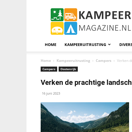
KampeerMagazine
HOME
KAMPEERUITRUSTING
DIVER
Home
Kampeeruitrusting
Campers
Verken d
Campers
Oostenrijk
Verken de prachtige landsch
16 juni 2023