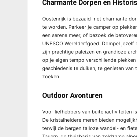
Charmante Dorpen en Histori
Oostenrijk is bezaaid met charmante dor
te worden. Parkeer je camper op plekke
een serene meer, of bezoek de betovere
UNESCO Werelderfgoed. Dompel jezelf on
zijn prachtige paleizen en grandioze arch
op je eigen tempo verschillende plekken 
geschiedenis te duiken, te genieten van 
zoeken.
Outdoor Avonturen
Voor liefhebbers van buitenactiviteiten 
De kristalheldere meren bieden mogeli
terwijl de bergen talloze wandel- en fi
Tauern, de thuisbasis van zeldzame alpen