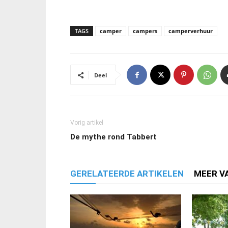
TAGS
camper
campers
camperverhuur
Deel
Vorig artikel
De mythe rond Tabbert
GERELATEERDE ARTIKELEN
MEER V